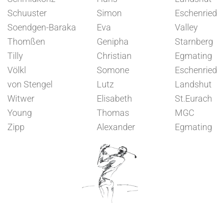
Schuuster
Simon
Eschenried
Soendgen-Baraka
Eva
Valley
Thomßen
Genipha
Starnberg
Tilly
Christian
Egmating
Völkl
Somone
Eschenried
von Stengel
Lutz
Landshut
Witwer
Elisabeth
St.Eurach
Young
Thomas
MGC
Zipp
Alexander
Egmating