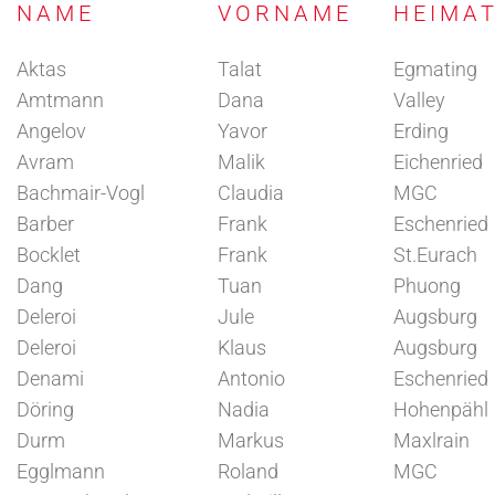
NAME
VORNAME
HEIMA
Aktas
Talat
Egmating
Amtmann
Dana
Valley
Angelov
Yavor
Erding
Avram
Malik
Eichenried
Bachmair-Vogl
Claudia
MGC
Barber
Frank
Eschenried
Bocklet
Frank
St.Eurach
Dang
Tuan
Phuong
Deleroi
Jule
Augsburg
Deleroi
Klaus
Augsburg
Denami
Antonio
Eschenried
Döring
Nadia
Hohenpähl
Durm
Markus
Maxlrain
Egglmann
Roland
MGC