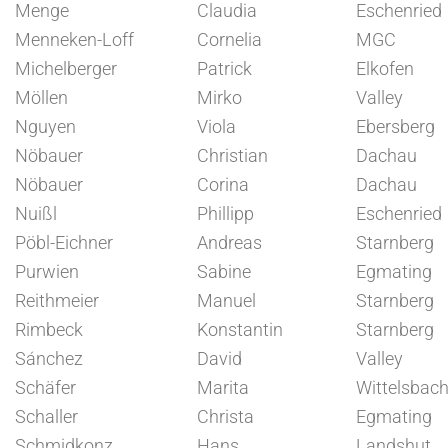
Menge
Claudia
Eschenried
Menneken-Loff
Cornelia
MGC
Michelberger
Patrick
Elkofen
Möllen
Mirko
Valley
Nguyen
Viola
Ebersberg
Nöbauer
Christian
Dachau
Nöbauer
Corina
Dachau
Nuißl
Phillipp
Eschenried
Pöbl-Eichner
Andreas
Starnberg
Purwien
Sabine
Egmating
Reithmeier
Manuel
Starnberg
Rimbeck
Konstantin
Starnberg
Sánchez
David
Valley
Schäfer
Marita
Wittelsbac
Schaller
Christa
Egmating
Schmidkonz
Hans
Landshut