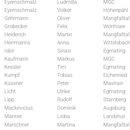
Eyernschmalz
Ludmilla
MGC
Eyernschmalz
Volker
Hohenpähl
Gehrmann
Oliver
Mangfalltal
Grobecker
Felix
Wörthsee
Heiderich
Martin
Mangfalltal
Herrmanns
Anna
Wittelsbac
Isbir
Sinasi
Egmating
Kaufmann
Markus
MGC
Kessler
Tim
Egmating
Kumpf
Tobias
Eichenried
Küssner
Peter
Maxlrain
Licht
Ulrike
Egmating
Lipp
Rudolf
Starnberg
Mackevicius
Dominik
Augsburg
Männer
Lioba
Landshut
Marschner
Martina
Mangfalltal